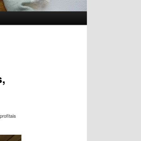
s,
profitais