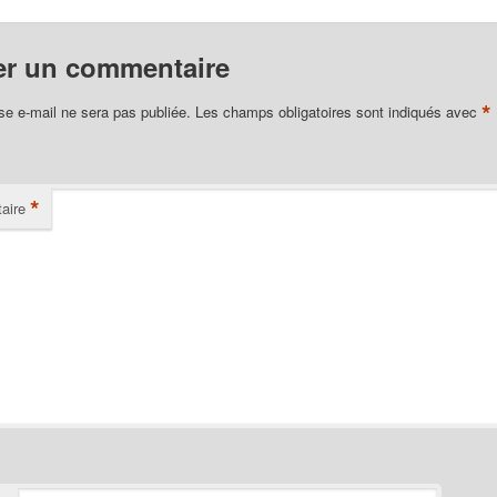
er un commentaire
*
se e-mail ne sera pas publiée.
Les champs obligatoires sont indiqués avec
*
aire