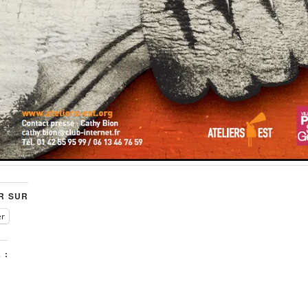
R SUR
er
 :