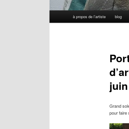
Menu
à propos de l’artiste
blog
principal
Por
d’ar
jui
Grand solei
pour faire
Lecteur