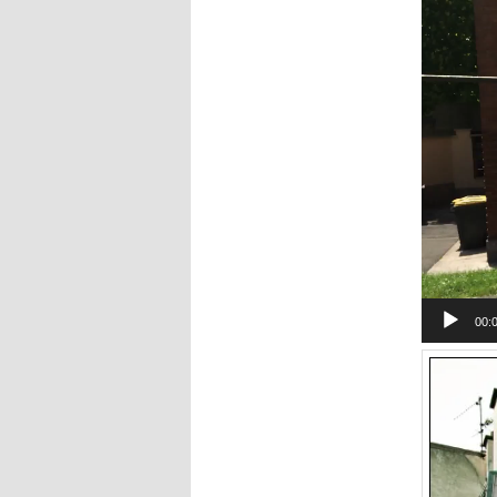
vidéo
00: