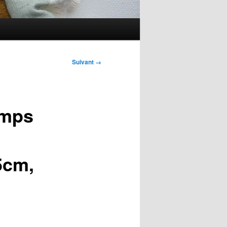
Suivant →
emps
5cm,