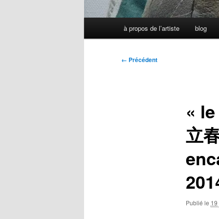
Menu
à propos de l’artiste
blog
principal
Navigation
← Précédent
des
images
« l
立春 
enc
201
Publié le
19 