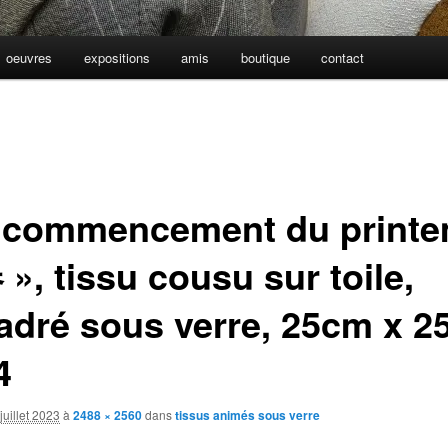
oeuvres
expositions
amis
boutique
contact
e commencement du print
», tissu cousu sur toile,
adré sous verre, 25cm x 2
4
juillet 2023
à
2488 × 2560
dans
tissus animés sous verre