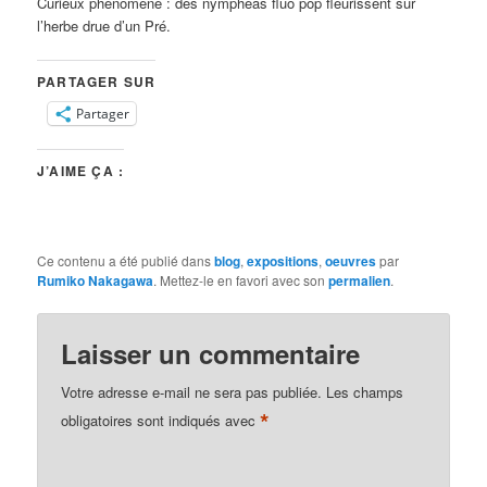
Curieux phénomène : des nymphéas fluo pop fleurissent sur
l’herbe drue d’un Pré.
PARTAGER SUR
Partager
J’AIME ÇA :
Ce contenu a été publié dans
blog
,
expositions
,
oeuvres
par
Rumiko Nakagawa
. Mettez-le en favori avec son
permalien
.
Laisser un commentaire
Votre adresse e-mail ne sera pas publiée.
Les champs
*
obligatoires sont indiqués avec