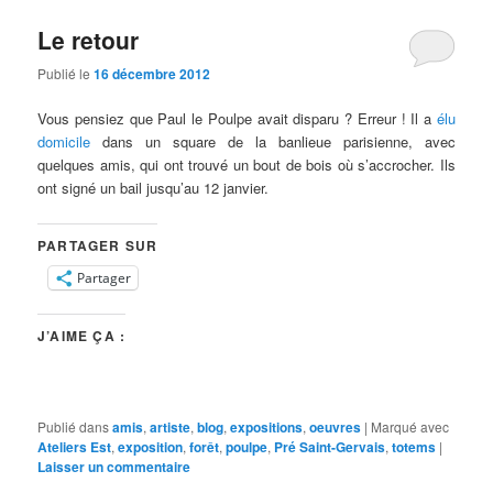
Le retour
Publié le
16 décembre 2012
Vous pensiez que Paul le Poulpe avait disparu ? Erreur ! Il a
élu
domicile
dans un square de la banlieue parisienne, avec
quelques amis, qui ont trouvé un bout de bois où s’accrocher. Ils
ont signé un bail jusqu’au 12 janvier.
PARTAGER SUR
Partager
J’AIME ÇA :
Publié dans
amis
,
artiste
,
blog
,
expositions
,
oeuvres
|
Marqué avec
Ateliers Est
,
exposition
,
forêt
,
poulpe
,
Pré Saint-Gervais
,
totems
|
Laisser un commentaire