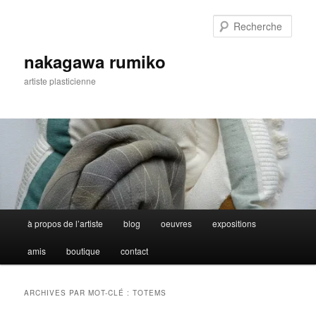
Aller
Aller
au
au
Rech
contenu
contenu
principal
secondaire
nakagawa rumiko
artiste plasticienne
Menu
à propos de l’artiste
blog
oeuvres
expositions
principal
amis
boutique
contact
ARCHIVES PAR MOT-CLÉ :
TOTEMS